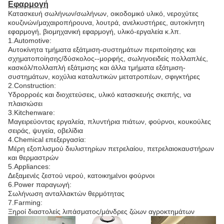
Εφαρμογή
Κατασκευή σωλήνων/σωλήνων, οικοδομικό υλικό, νεροχύτες
κουζινών/μαχαιροπήρουνα, λουτρά, ανελκυστήρες, αυτοκίνητη
εφαρμογή, βιομηχανική εφαρμογή, υλικό-εργαλεία κ.λπ.
1.Automotive:
Αυτοκίνητα τμήματα εξάτμιση-συστημάτων περιποίησης και
σχηματοποίησης/δύσκολος--μορφής, σωληνοειδείς πολλαπλές,
κασκόλ/πολλαπλή εξάτμισης και άλλα τμήματα εξάτμιση-
συστημάτων, κοχύλια καταλυτικών μετατροπέων, σφιγκτήρες
2.Construction:
Υδρορροές και διοχετεύσεις, υλικό κατασκευής σκεπής, να
πλαισιώσει
3.Kitchenware:
Μαγειρεύοντας εργαλεία, πλυντήρια πιάτων, φούρνοι, κουκούλες
σειράς, ψυγεία, οβελίδια
4.Chemical επεξεργασία:
Μέρη εξοπλισμού διυλιστηρίων πετρελαίου, πετρελαιοκαυστήρων
και θερμαστρών
5.Appliances:
Δεξαμενές ζεστού νερού, κατοικημένοι φούρνοι
6.Power παραγωγή:
Σωλήνωση ανταλλακτών θερμότητας
7.Farming:
Ξηροί διαστολείς λιπάσματος/μάνδρες ζώων αγροκτημάτων