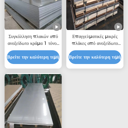
Συγκόλληση πλακών από
Επαγγελματικές μικρές
ανοξείδωτο κράμα 1 τόνου
πλάκες από ανοξείδωτο
1000mm - 6000mm
χάλυβα με κάλυψη 2mm
Βρείτε την καλύτερη τιμή
0,3mm
Βρείτε την καλύτερη τιμή
παχιά πλάκα από
ανοξείδωτο χάλυβα
εργοστάσιο 321 πλάκα
από ανοξείδωτο χάλυβα