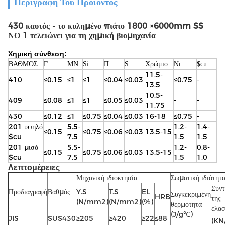
Περιγραφή Του Προϊόντος
430 καυτός - το κυλημένο πιάτο 1800 ×6000mm SS
ΝΟ 1 τελειώνει για τη χημική βιομηχανία
Χημική σύνθεση:
ΒΑΘΜΟΣ
Γ
ΜΝ
Si
Π
S
Χρώμιο
Νι
$cu
11.5-
410
≤0.15
≤1
≤1
≤0.04
≤0.03
≤0.75
-
13.5
10.5-
409
≤0.08
≤1
≤1
≤0.05
≤0.03
-
-
11.75
430
≤0.12
≤1
≤0.75
≤0.04
≤0.03
16-18
≤0.75
-
201 υψηλό
5.5-
1.2-
1.4-
≤0.15
≤0.75
≤0.06
≤0.03
13.5-15
$cu
7.5
1.5
1.5
201 μισό
5.5-
1.2-
0.8-
≤0.15
≤0.75
≤0.06
≤0.03
13.5-15
$cu
7.5
1.5
1.0
Λεπτομέρειες
Μηχανική ιδιοκτησία
Σωματική ιδιότητ
Συντ
Προδιαγραφή
Βαθμός
Y.S
T.S
EL
Συγκεκριμένη
HRB
της
(N/mm2)
(N/mm2)
(%)
θερμότητα
ελασ
(J/g℃)
JIS
SUS430
≥205
≥420
≥22
≤88
(K