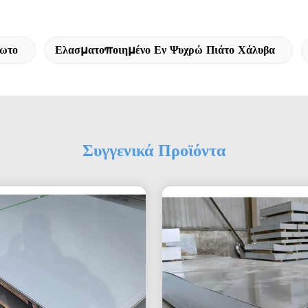
δωτο
Ελασματοποιημένο Εν Ψυχρώ Πιάτο Χάλυβα
Συγγενικά Προϊόντα