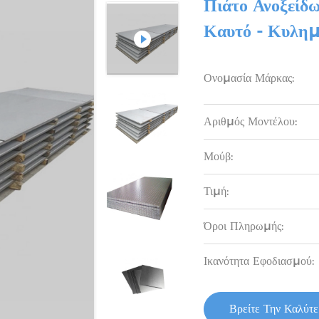
Πιάτο Ανοξείδ
Καυτό - Κυλημ
Ονομασία Μάρκας:
Αριθμός Μοντέλου:
Μούβ:
Τιμή:
Όροι Πληρωμής:
Ικανότητα Εφοδιασμού:
Βρείτε Την Καλύτ