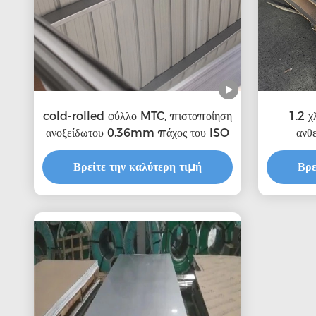
cold-rolled φύλλο MTC, πιστοποίηση
1.2 χ
ανοξείδωτου 0.36mm πάχος του ISO
ανθ
Βρείτε την καλύτερη τιμή
Βρε