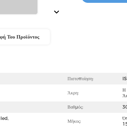
φή Του Προϊόντος
Πιστοποίηση:
I
Η 
Άκρη:
Ά
Βαθμός:
30
led, 
Όπ
Μήκος:
1