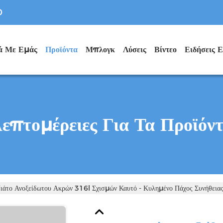
D
κά Με Εμάς
Προϊόντα
Μπλογκ
Λύσεις
Βίντεο
επτομέρειες Για Τα Προϊόν
ιάτο Ανοξείδωτου Ακρών 316l Σχισμών Καυτό - Κυλημένο Πάχος Συνήθεια