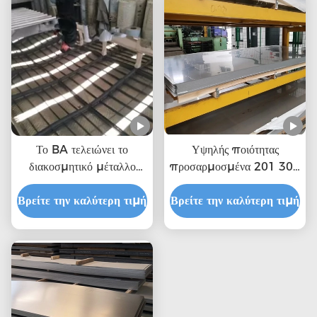
Το BA τελειώνει το
Υψηλής ποιότητας
διακοσμητικό μέταλλο
προσαρμοσμένα 201 304
φύλλων 316 SS 4x8 που
316 φύλλα από
Βρείτε την καλύτερη τιμή
κόβεται στο μέγεθος
Βρείτε την καλύτερη τιμή
ανοξείδωτο χάλυβα
1000mm το πλάτος