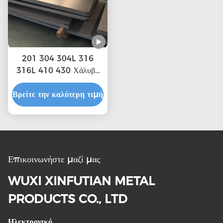
201 304 304L 316
316L 410 430 Χάλυβα
από ανοξείδωτο χάλυβα
Βρείτε την καλύτερη τιμή
πλάκες με
προσαρμοσμένο μήκος
2500mm.6000mm και
φυσική επιφάνεια
Επικοινωνήστε μαζί μας
WUXI XINFUTIAN METAL
PRODUCTS CO., LTD
Ηλεκτρονικό