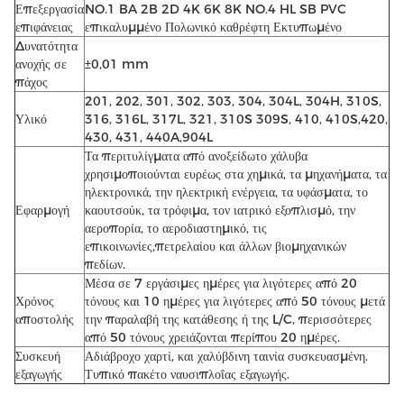
Επεξεργασία
NO.1 BA 2B 2D 4K 6K 8K NO.4 HL SB PVC
επιφάνειας
επικαλυμμένο Πολωνικό καθρέφτη Εκτυπωμένο
Δυνατότητα
ανοχής σε
±0,01 mm
πάχος
201, 202, 301, 302, 303, 304, 304L, 304H, 310S,
Υλικό
316, 316L, 317L, 321, 310S 309S, 410, 410S,420,
430, 431, 440A,904L
Τα περιτυλίγματα από ανοξείδωτο χάλυβα
χρησιμοποιούνται ευρέως στα χημικά, τα μηχανήματα, τα
ηλεκτρονικά, την ηλεκτρική ενέργεια, τα υφάσματα, το
Εφαρμογή
καουτσούκ, τα τρόφιμα, τον ιατρικό εξοπλισμό, την
αεροπορία, το αεροδιαστημικό, τις
επικοινωνίες,πετρελαίου και άλλων βιομηχανικών
πεδίων.
Μέσα σε 7 εργάσιμες ημέρες για λιγότερες από 20
Χρόνος
τόνους και 10 ημέρες για λιγότερες από 50 τόνους μετά
αποστολής
την παραλαβή της κατάθεσης ή της L/C, περισσότερες
από 50 τόνους χρειάζονται περίπου 20 ημέρες.
Συσκευή
Αδιάβροχο χαρτί, και χαλύβδινη ταινία συσκευασμένη.
εξαγωγής
Τυπικό πακέτο ναυσιπλοΐας εξαγωγής.