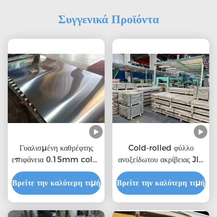
Συγγενικά Προϊόντα
Γυαλισμένη καθρέφτης
Cold-rolled φύλλο
επιφάνεια 0.15mm cold-
ανοξείδωτου ακρίβειας JIS
rolled HL φύλλο χάλυβα
SUS316L που κόβεται
Βρείτε την καλύτερη τιμή
Βρείτε την καλύτερη τιμή
στο μέγεθος