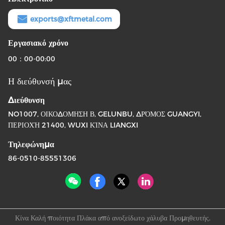
exports@xftmetal.com
Εργασιακό χρόνο
00：00-00:00
Η διεύθυνσή μας
Διεύθυνση
NO1007, ΟΙΚΟΔΟΜΗΣΗ Β, GELUNBU, ΔΡΌΜΟΣ GUANGYI,
ΠΕΡΙΟΧΉ 21400, WUXI ΚΊΝΑ LIANGXI
Τηλεφώνημα
86-0510-85551306
Κίνα Καλή ποιότητα Πλάκα από ανοξείδωτο χάλυβα Προμηθευτής.